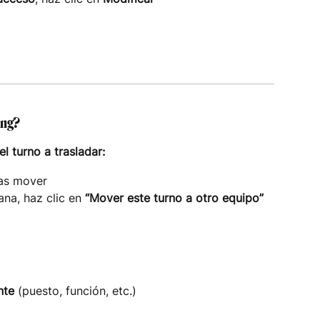
ing?
l turno a trasladar:
eas mover
ana, haz clic en 
“Mover este turno a otro equipo”
nte
 (puesto, función, etc.)