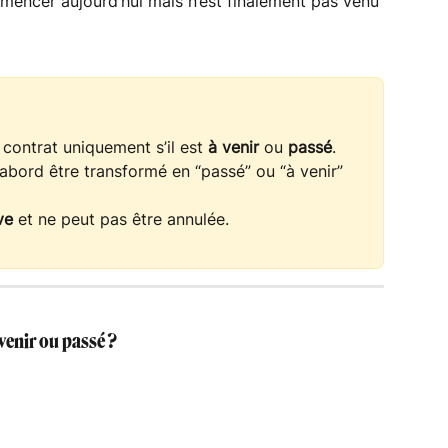
encer aujourd’hui mais n’est finalement pas venu 
ontrat uniquement s’il est 
à venir
 ou 
passé
.
’abord être transformé en “passé” ou “à venir” 
ve
 et ne peut pas être annulée.
enir ou passé ?