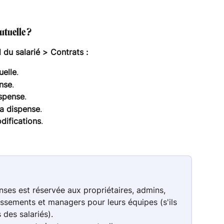
tuelle ?
du salarié > Contrats :
uelle
.
ense
.
ispense
.
la dispense
.
difications
.
nses est réservée aux propriétaires, admins, 
issements et managers pour leurs équipes (s'ils 
 des salariés).