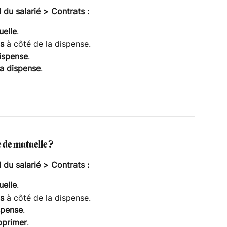
du salarié > Contrats :
uelle
.
ts
 à côté de la dispense.
dispense
.
la dispense
.
de mutuelle ?
du salarié > Contrats :
uelle
.
ts
 à côté de la dispense.
spense
.
pprimer
.