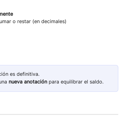
mente
umar o restar (en decimales)
ón es definitiva.
una 
nueva anotación
 para equilibrar el saldo.