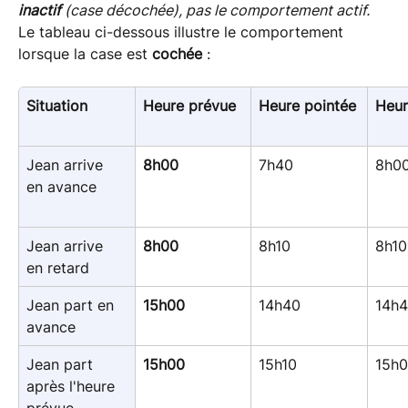
inactif
 (case décochée), pas le comportement actif.
Le tableau ci-dessous illustre le comportement 
lorsque la case est 
cochée
 :
Situation
Heure prévue
Heure pointée
Heur
Jean arrive 
8h00
7h40
8h0
en avance
Jean arrive 
8h00
8h10
8h10
en retard
Jean part en 
15h00
14h40
14h
avance
Jean part 
15h00
15h10
15h
après l'heure 